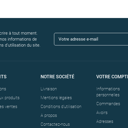
rire à tout moment.
 nos informations de
 d'utilisation du site.
ITS
NOTRE SOCIÉTÉ
VOTRE COMPT
ons
Livraison
Informations
personnelles
x produits
Mentions légales
Commandes
es ventes
Conditions d'utilisation
Avoirs
A propos
Adresses
Contactez-nous