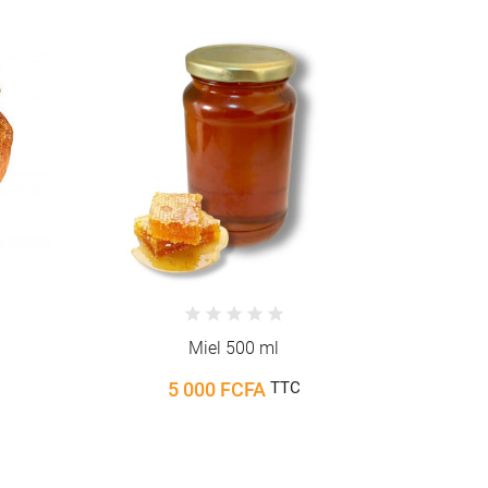
Pate d'arachide
3 000 FCFA
TTC