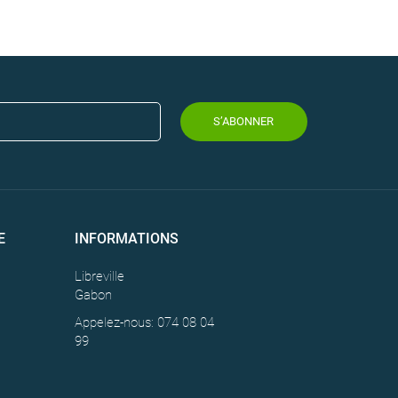
S’ABONNER
E
INFORMATIONS
Libreville
Gabon
Appelez-nous: 074 08 04
99